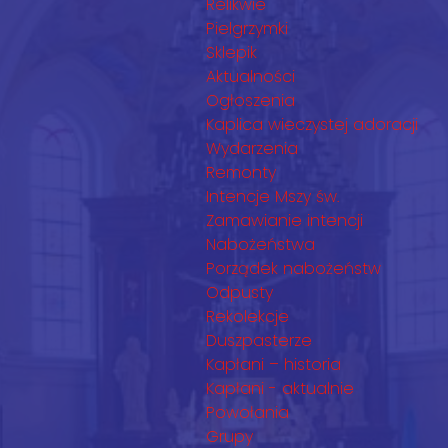
Relikwie
Pielgrzymki
Sklepik
Aktualności
Ogłoszenia
Kaplica wieczystej adoracji
Wydarzenia
Remonty
Intencje Mszy św.
Zamawianie intencji
Nabożeństwa
Porządek nabożeństw
Odpusty
Rekolekcje
Duszpasterze
Kapłani – historia
Kapłani - aktualnie
Powołania
Grupy