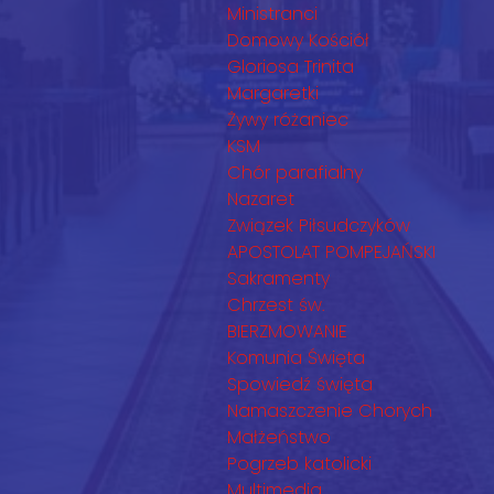
Ministranci
Domowy Kościół
Gloriosa Trinita
Margaretki
Żywy różaniec
KSM
Chór parafialny
Nazaret
Związek Piłsudczyków
APOSTOLAT POMPEJAŃSKI
Sakramenty
Chrzest św.
BIERZMOWANIE
Komunia Święta
Spowiedź święta
Namaszczenie Chorych
Małżeństwo
Pogrzeb katolicki
Multimedia