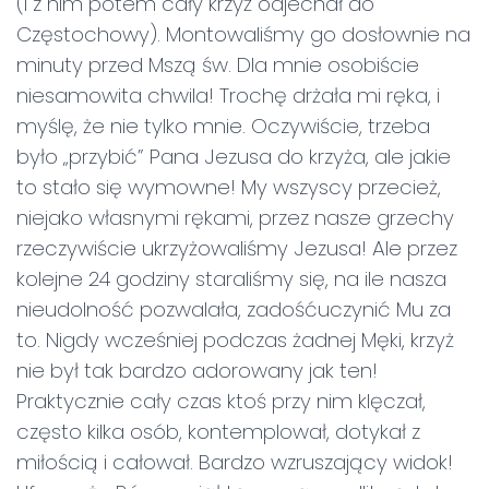
(i z nim potem cały krzyż odjechał do
Częstochowy). Montowaliśmy go dosłownie na
minuty przed Mszą św. Dla mnie osobiście
niesamowita chwila! Trochę drżała mi ręka, i
myślę, że nie tylko mnie. Oczywiście, trzeba
było „przybić” Pana Jezusa do krzyża, ale jakie
to stało się wymowne! My wszyscy przecież,
niejako własnymi rękami, przez nasze grzechy
rzeczywiście ukrzyżowaliśmy Jezusa! Ale przez
kolejne 24 godziny staraliśmy się, na ile nasza
nieudolność pozwalała, zadośćuczynić Mu za
to. Nigdy wcześniej podczas żadnej Męki, krzyż
nie był tak bardzo adorowany jak ten!
Praktycznie cały czas ktoś przy nim klęczał,
często kilka osób, kontemplował, dotykał z
miłością i całował. Bardzo wzruszający widok!