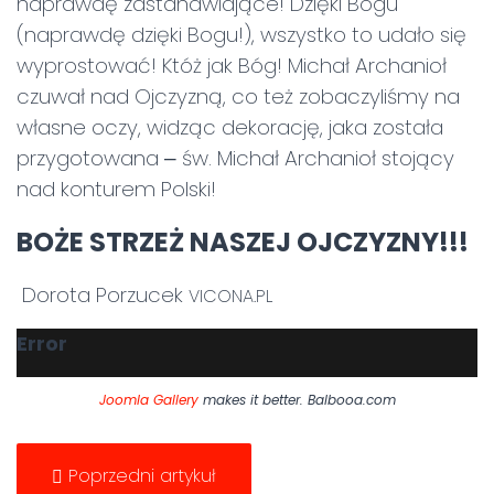
naprawdę zastanawiające! Dzięki Bogu
(naprawdę dzięki Bogu!), wszystko to udało się
wyprostować! Któż jak Bóg! Michał Archanioł
czuwał nad Ojczyzną, co też zobaczyliśmy na
własne oczy, widząc dekorację, jaka została
przygotowana ‒ św. Michał Archanioł stojący
nad konturem Polski!
BOŻE STRZEŻ NASZEJ OJCZYZNY!!!
Dorota Porzucek
VICONA.PL
Error
Joomla Gallery
makes it better. Balbooa.com
Poprzedni artykuł