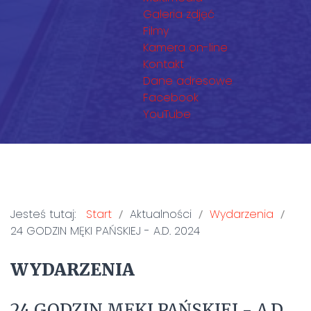
Galeria zdjęć
Filmy
Kamera on-line
Kontakt
Dane adresowe
Facebook
YouTube
Jesteś tutaj:
Start
Aktualności
Wydarzenia
24 GODZIN MĘKI PAŃSKIEJ - A.D. 2024
WYDARZENIA
24 GODZIN MĘKI PAŃSKIEJ - A.D.